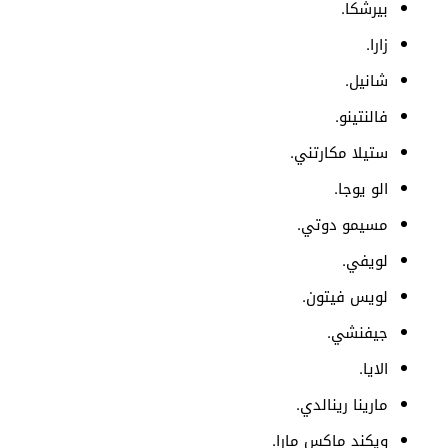
بيرشكا.
زارا.
شانيل.
فالنتينو.
ستيلا مكارتني.
الو يوجا.
مسيمو دوتي.
لويفي.
لويس فيتون.
جيفنشي.
الايا.
مارينا رينالدي.
ويكند ماكس مارا.