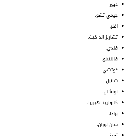
ديور.
جيمي تشو.
اقنر.
تشارلز اند كيث.
فندي.
فالنتينو.
غوتشي.
شانيل.
لونشان.
كاروليينا هيريرا.
برادا.
سان لوران.
تودز.