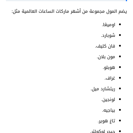
يضم المول مجموعة من أشهر ماركات الساعات العالمية مثل:
اوميغا.
شوبارد.
فان كليف.
مون بلان.
هوبلو.
غراف.
ريتشارد ميل.
لونجين.
بياجيه.
تاغ هوير.
جيجر لوكولتر.