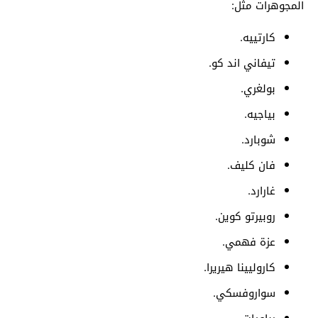
المجوهرات مثل:
كارتييه.
تيفاني اند كو.
بولغري.
بياجيه.
شوبارد.
فان كليف.
غارارد.
روبيرتو كوين.
عزة فهمي.
كاروليينا هيريرا.
سواروفسكي.