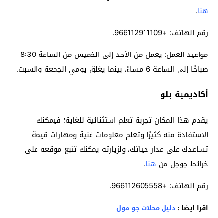
هنا
.
رقم الهاتف: +966112911109.
مواعيد العمل: يعمل من الأحد إلى الخميس من الساعة 8:30
صباحًا إلى الساعة 6 مساءً، بينما يغلق يومي الجمعة والسبت.
أكاديمية بلو
يقدم هذا المكان تجربة تعلم استثنائية للغاية؛ فيمكنك
الاستفادة منه كثيرًا وتعلم معلومات غنية ومهارات قيمة
تساعدك على مدار حياتك، ولزيارته يمكنك تتبع موقعه على
خرائط جوجل من
هنا
.
رقم الهاتف: +966112605558.
اقرا ايضا :
دليل محلات جو مول