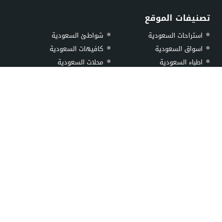
استراحات السعودية
شواطئ السعودية
اسواق السعودية
كافيهات السعودية
اطباء السعودية
محلات السعودية
حدائق السعودية
مستشفيات السعودية
خدمات ومصالح السعودية
مطاعم السعودية
شاليهات السعودية
مولات السعودية
اهم المقالات
اقرب مطعم بخاري
الشرايع مول
اقرب مطعم عوائل من موقعي
باوارث بلازا
اقرب بيك
الثغر بلازا
أقرب مطعم مندي
الياسمين مول
البطحاء سوق الذهب
خريص مول
سوق الذهب بالمبرز
اتصل بنا
لمسات مول لفساتين الافراح
من نحن
سعودي بيك
© 2026 جميع الحقوق محفوظة.