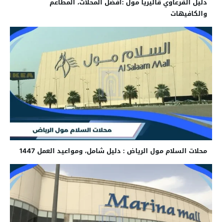
دليل القرعاوي قاليريا مول :افضل المحلات، المطاعم
والكافيهات
محلات السلام مول الرياض : دليل شامل، ومواعيد العمل 1447