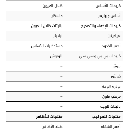
كريمات الأساس
ظلال العيون
أساس وبرايمر
ماسكارا
كريمات الإخفاء والتصحيح
باليتات ظلال العيون
هيلايترز
آيلاينر
أحمر الخدود
مستحضرات الأساس
كريمات بي بي وسي سي
الرموش
برونزر
–
كونتور
–
بودرة الوجه
–
مرطب ملون
–
باليتات للوجه
–
منتجات
للحواجب
منتجات
ل
لأظافر
أحمر الشفاه
طلاء الأظافر