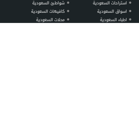
استراحات السعودية
شواطئ السعودية
اسواق السعودية
كافيهات السعودية
اطباء السعودية
محلات السعودية
حدائق السعودية
مستشفيات السعودية
خدمات ومصالح السعودية
مطاعم السعودية
شاليهات السعودية
مولات السعودية
اهم المقالات
اقرب مطعم بخاري
الشرايع مول
اقرب مطعم عوائل من موقعي
باوارث بلازا
اقرب بيك
الثغر بلازا
أقرب مطعم مندي
الياسمين مول
البطحاء سوق الذهب
خريص مول
سوق الذهب بالمبرز
اتصل بنا
لمسات مول لفساتين الافراح
من نحن
سعودي بيك
© 2026 جميع الحقوق محفوظة.