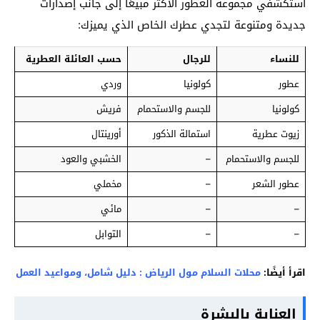
استكشفي مجموعة العطور الأكثر مبيعًا إلى جانب إصدارات
جديدة ومتنوعة لتجدي عطرك الخاص الذي يميزك:
للنساء
للرجال
حسب العائلة العطرية
عطور
كولونيا
وردي
كولونيا
للجسم والاستحمام
فريش
زيوت عطرية
استمالة الذكور
أورينتال
للجسم والاستحمام
–
الخشبي والعود
عطور الشعر
–
مخملي
–
–
مائي
–
–
التوابل
اقرأ أيضًا:
محلات السلام مول الرياض : دليل شامل، ومواعيد العمل
العناية بالبشرة