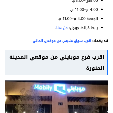
9:00ص–3:00م.
4:00 م–11:00 م.
الجمعة:4:00 م–11:00 م.
رابط خرائط جوجل:
من هنا
.
قد يهمك:
اقرب سوق ملابس من موقعي الحالي
اقرب فرع موبايلي من موقعي المدينة
المنورة