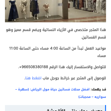
هذا المتجر متخصص في الأزياء النسائية ويضم قسم مميز وهو
قسم الفساتين.
مواعيد العمل تبدأ من الساعة 4:00 مساء حتى الساعة 11:00
مساء
للتواصل والاستفسار إليك هذا الرقم 966508380188+.
للوصول إلى المتجر عبر خرائط جوجل ماب
اضغط هنا
.
قد يهمك:
افضل محلات فساتين حياة مول الرياض: (سهرة –
سواريه – محجبات)