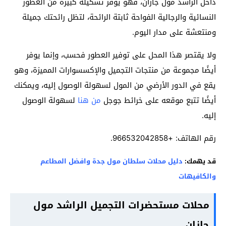
داخل الراشد مول جازان، فهو يوفر تشكيلة كبيرة من العطور
النسائية والرجالية الفواحة ثابتة الرائحة، لتظل رائحتك جميلة
ومنتعشة على مدار اليوم.
ولا يقتصر هذا المحل على توفير العطور فحسب، وإنما يوفر
أيضًا مجموعة من منتجات التجميل والإكسسوارات المميزة، وهو
يقع في الدور الأرضي من المول لسهولة الوصول إليه، ويمكنك
أيضًا تتبع موقعه على خرائط جوجل
من هنا
لسهولة الوصول
إليه.
رقم الهاتف: +966532042858.
قد يهمك:
دليل محلات سلطان مول جدة وافضل المطاعم
والكافيهات
محلات مستحضرات التجميل الراشد مول
جازان