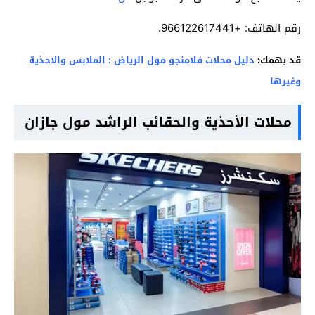
رقم الهاتف: +966122617441.
قد يهمك:
دليل محلات فلامنجو مول الرياض : الملابس والاحذية
وغيرها
محلات الأحذية والحقائب الراشد مول جازان