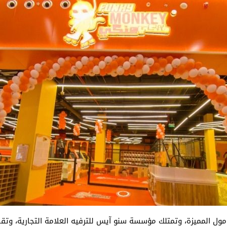
ول المميزة، وتمتلك مؤسسة سنو آيس للترفيه العلامة التجارية، وتق