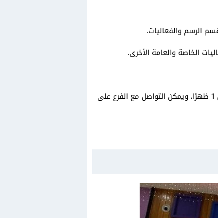
قسم الرسم والفعاليات.
ليات الخاصة والعامة الأخرى.
يبدأ العمل يوميًا في فنكي مونكي بداية من 9 صباحًا إلى 12 منتصف الليل، ما عدا الجمعة، حيث يبدأ العمل من 1 ظهرًا، ويمكن التواصل مع الفرع على