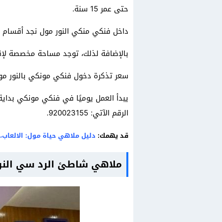
حتى عمر 15 سنة.
داخل فنكي منكي النور مول نجد أقسام مخت
بالإضافة لذلك، توجد مساحة مخصصة لإقامة 
سعر تذكرة دخول فنكي مونكي بالنور مول هو 77.39 ريالًا سعوديًا، والسعر شامل ضريبة ال
الرقم الآتي: 920023155.
قد يهمك:
دليل ملاهي حياة مول: الالعاب، 
ملاهي شاطئ الرد سي النو